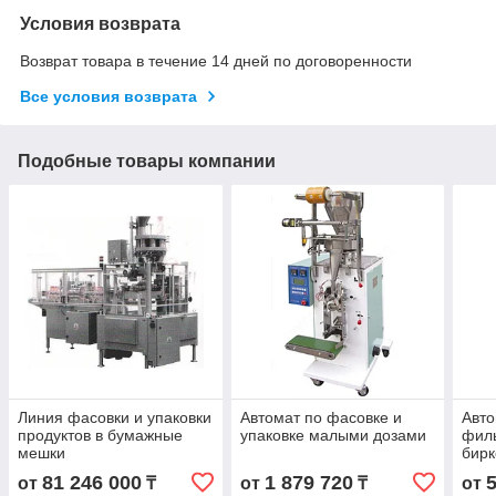
Условия возврата
Возврат товара в течение 14 дней по договоренности
Все условия возврата
Подобные товары компании
Линия фасовки и упаковки
Автомат по фасовке и
Авто
продуктов в бумажные
упаковке малыми дозами
филь
мешки
бирк
пак
81 246 000
1 879 720
от
₸
от
₸
от