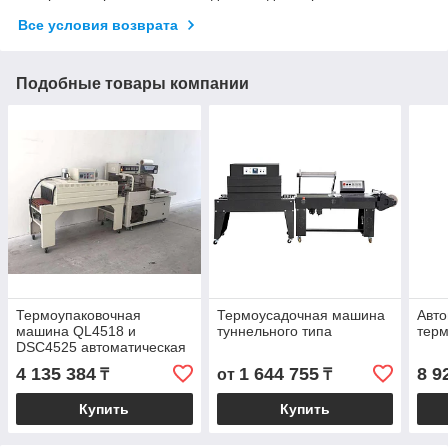
Все условия возврата
Подобные товары компании
Термоупаковочная
Термоусадочная машина
Авт
машина QL4518 и
туннельного типа
тер
DSC4525 автоматическая
4 135 384
1 644 755
8 9
₸
от
₸
Купить
Купить