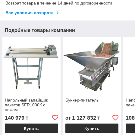
Возврат товара в течение 14 дней по договоренности
Все условия возврата
Подобные товары компании
Напольный запайщик
Бункер-питатель
Нап
пакетов SFR1000К с
паке
ножом
140 979
1 127 832
108
₸
от
₸
Купить
Купить