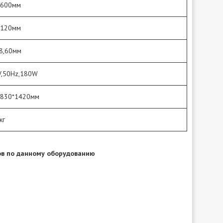
*600мм
*120мм
8,60мм
V,50Hz,180W
*830*1420мм
кг
в по данному оборудованию