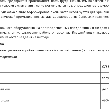
боты предприятия, производительность труда. Механизмы по заклейке 
х условий эксплуатации, легко регулируются под определенные размер
 упаковка в виде гофрокоробов очень часто используется для хранени
втической промышленностью, для удовлетворения бытовых и техническ
вочного оборудования на производственных предприятиях и складах д
нимальном использовании рабочего персонала. Внешний вид упаковки,
ить качество изделия на выходе.
ны:
ная упаковка коробок путем заклейки липкой лентой (скотчем) снизу и 
ктеристики
SC8
полу
ывания
до 1
 стола
480