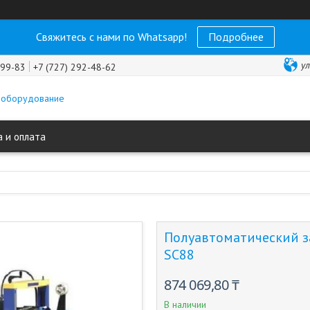
Свяжитесь с нами по Whatsapp!
Подробнее
ул
-99-83
+7 (727) 292-48-62
 оборудование
 и оплата
Полуавтоматический з
SC88
874 069,80 ₸
В наличии