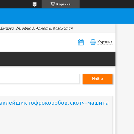
Корзина
.Емцова, 2А, офис 3, Алматы, Казахстан
Корзина
Найти
аклейщик гофрокоробов, скотч-машина