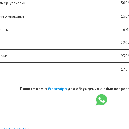
змер упаковки
500
мер упаковки
150
ленты
36,4
220
 мм:
930
175 
Пишите нам в
WhatsApp
для обсуждения любых вопросо
для заказа