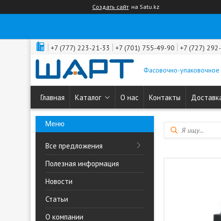
Создать сайт
на Satu.kz
+7 (777) 223-21-33
+7 (701) 755-49-90
+7 (727) 292
Фасовочно-упаковочное
Главная
Каталог
О нас
Контакты
Доставка
Все предложения
Полезная информация
Новости
Статьи
О компании