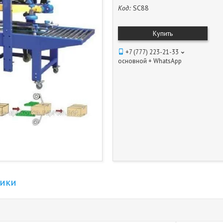
Код:
SC88
Купить
+7 (777) 223-21-33
основной + WhatsApp
тики