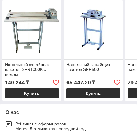
Напольный запайщик
Напольный запайщик
Нап
пакетов SFR1000К с
пакетов SFR500
паке
ножом
140 244
65 447,20
79 
₸
₸
Купить
Купить
О нас
Рейтинг не сформирован
Менее 5 отзывов за последний год